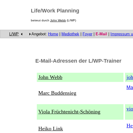
Life/Work Planning
betreut durch
John Webb
(L/WP)
L/WP
Angebot:
Home
|
Mediothek
|
Foyer
|
E-Mail
|
Impressum un
E-Mail-Adressen der L/WP-Trainer
John Webb
jo
Ma
Marc Buddensieg
vi
Viola Früchtenicht-Schöning
He
Heiko Link