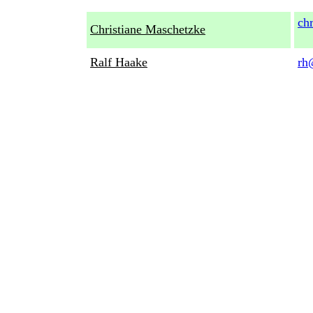
ch
Christiane Maschetzke
Ralf Haake
rh